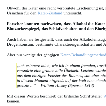
Obwohl der Kater eine recht verbreitete Erscheinung ist
Ursachen für den
Kater-Zustand
untersucht.
Forscher konnten nachweisen, dass Alkohol die Kat
Blutzuckerspiegel, das Schlafverhalten und den Bior
Auch haben sie festgestellt, dass auch der Alkoholentzu
Drogenkonsum, bestimmte Charaktereigenschaften und Al
Aber nur wenige der gängigen
Kater-Behandlungsmetho
„Ich erinnere mich, wie ich in einem fremden, tros
verspürte eine grauenvolle Übelkeit. Letztere wurde
aus dem einzigen Fenster des Raumes, sah aber nicht
in diesem Moment nirgends auf der Welt eine elende
grenzte ...“ – William Hickey (Spenser 1913)
Mit diesen Worten beschrieb der britische Schriftsteller
W
kennen.