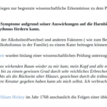
, liegen nur begrenzte wissenschaftliche Erkenntnisse zu de
er-Symptome aufgrund seiner Auswirkungen auf die Harn
hythmus fördern kann.
g, der Alkoholstoffwechsel und anderen Faktoren ( wie zum Be
koholismus in der Familie) zu einem Kater beitragen können
den
wurden bislang einer wissenschaftlichen Prüfung unterzog
tlos wirkenden Raum wieder zu mir kam; mein Kopf und alle m
 bis zu einem gewissen Grad durch sehr reichliches Erbrechen g
s als die Rückseite alter Häuser, gezeichnet durch die trübse
re Kreatur gegeben haben kann als mich selbst. Ich verbracht
illiam Hickey
im Jahr 1768 anschaulich die Folgen einer üble