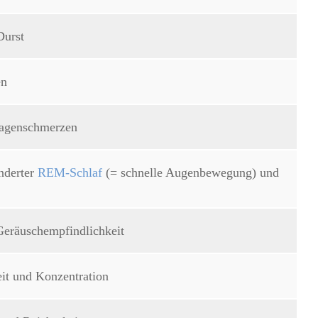
Durst
en
Magenschmerzen
nderter
REM-Schlaf
(= schnelle Augenbewegung) und
Geräuschempfindlichkeit
it und Konzentration