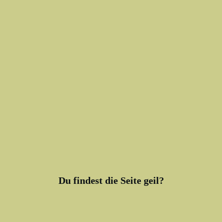
Du findest die Seite geil?
Du findest meine Arbeit toll und möchtest mich gerne auf einen
virtuellen Kaffee einladen, um mich zu unterstützen? High five! Ich
danke Dir! :-)