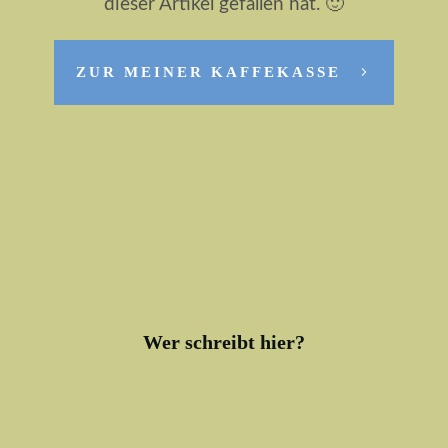
dieser Artikel gefallen hat. 🙂
ZUR MEINER KAFFEKASSE
0
TEILEN
TWEET
PIN
Wer schreibt hier?
Hi! Ich bin Christian, ehemaliger Partytiger und Genusstrinker, der
den "Kater Code" geknackt hat und seine besten Tipps, Tricks &
Hausmittel auf dieser Seite gerne mit Dir teilt! Gute Besserung! :-)