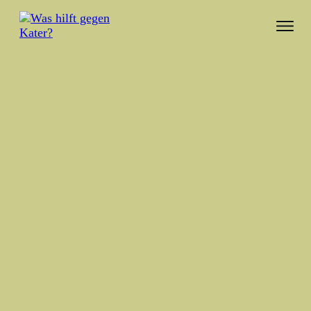
Katerfrühstück – 7 magenschonende
Rezepte, die Dich wieder „aufrichten“
(inklusive Bilder, lustige Sprüche & die
besten Lebensmittel)
Februar 9, 2021
Hunger?
Und Du fragst Dich, welches