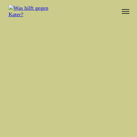
207 „Entweder oder“ Fragen
Februar 2, 2022
"Entweder oder" ist ein Klassiker unter den
Partyspielen. Dabei werden Fragen mit zwei